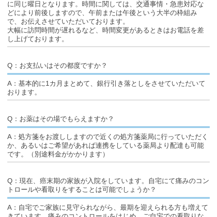
に同じ曜日となります。時間に関しては、交通事情・急患対応な
どにより前後しますので、午前または午後という大半の枠組み
で、お伝えさせていただいております。
大幅に訪問時間が遅れるなど、時間変更があるときはお電話を差
し上げております。
Q：お支払いはその都度ですか？
A：基本的に1カ月まとめて、銀行引き落としをさせていただいて
おります。
Q：お薬はその場でもらえますか？
A：処方箋をお渡ししますので近くの処方箋薬局に行っていただく
か、あるいはご希望があれば連携をしている薬局より配達も可能
です。（別途料金がかかります）
Q：現在、癌末期の家族が入院をしています。自宅にて痛みのコン
トロールや看取りをすることは可能でしょうか？
A：自宅でご家族に見守られながら、最期を迎えられる方も増えて
きています。痛みのコントロールをはじめ、ご自宅での看取りな